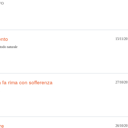
IVO
ento
15/11/20
odo naturale
fa rima con sofferenza
27/10/20
re
26/10/20