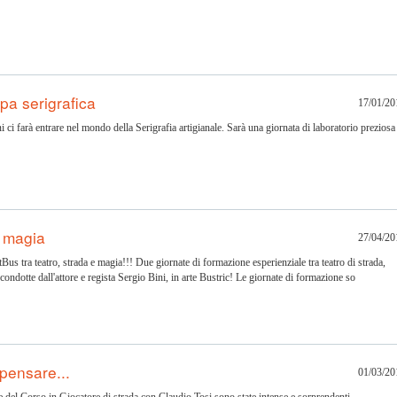
pa serigrafica
17/01/20
ci farà entrare nel mondo della Serigrafia artigianale. Sarà una giornata di laboratorio preziosa
e magia
27/04/20
s tra teatro, strada e magia!!! Due giornate di formazione esperienziale tra teatro di strada,
condotte dall'attore e regista Sergio Bini, in arte Bustric! Le giornate di formazione so
 pensare...
01/03/20