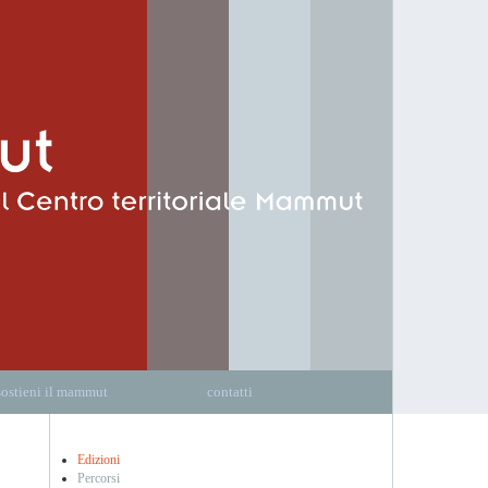
sostieni il mammut
contatti
Edizioni
Percorsi