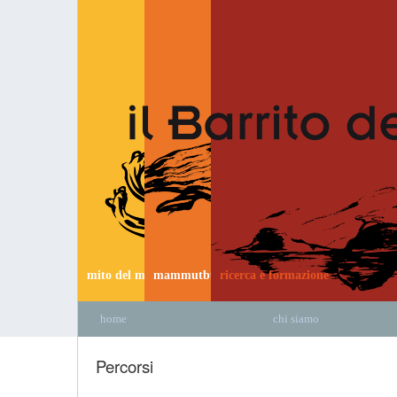
mito del mammut
mammutbus
ricerca e formazione
home
chi siamo
Percorsi