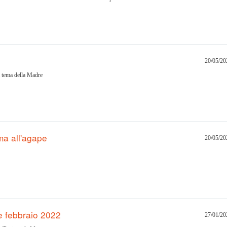
20/05/20
al tema della Madre
a all'agape
20/05/20
e febbraio 2022
27/01/20