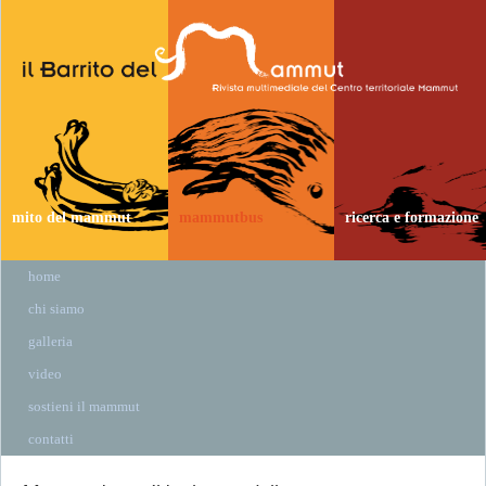
mito del mammut
mammutbus
ricerca e formazione
home
chi siamo
galleria
video
sostieni il mammut
contatti