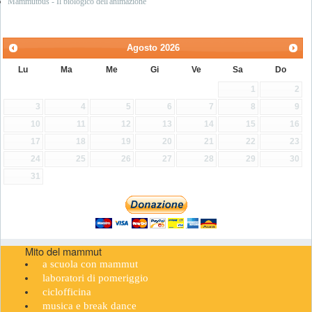
Mammutbus - Il biologico dell'animazione
Agosto
2026
Lu
Ma
Me
Gi
Ve
Sa
Do
1
2
3
4
5
6
7
8
9
10
11
12
13
14
15
16
17
18
19
20
21
22
23
24
25
26
27
28
29
30
31
Mito del mammut
a scuola con mammut
laboratori di pomeriggio
ciclofficina
musica e break dance