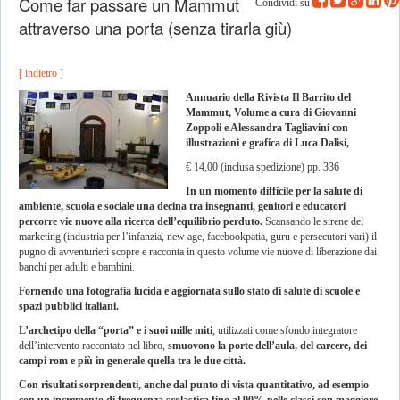
Come far passare un Mammut
Condividi su
attraverso una porta (senza tirarla giù)
[ indietro ]
Annuario della Rivista Il Barrito del
Mammut, Volume a cura di Giovanni
Zoppoli e Alessandra Tagliavini con
illustrazioni e grafica di Luca Dalisi,
€ 14,00 (inclusa spedizione) pp. 336
In un momento difficile per la salute di
ambiente, scuola e sociale una decina tra insegnanti, genitori e educatori
percorre vie nuove alla ricerca dell’equilibrio perduto.
Scansando le sirene del
marketing (industria per l’infanzia, new age, facebookpatia, guru e persecutori vari) il
pugno di avventurieri scopre e racconta in questo volume vie nuove di liberazione dai
banchi per adulti e bambini.
Fornendo una fotografia lucida e aggiornata sullo stato di salute di scuole e
spazi pubblici italiani.
L’archetipo della “porta” e i suoi mille miti
, utilizzati come sfondo integratore
dell’intervento raccontato nel libro,
smuovono la porte dell’aula, del carcere, dei
campi rom e più in generale quella tra le due città.
Con risultati sorprendenti, anche dal punto di vista quantitativo, ad esempio