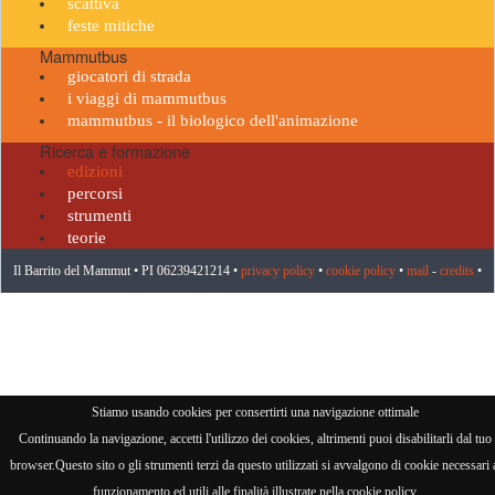
scattiva
feste mitiche
Mammutbus
giocatori di strada
i viaggi di mammutbus
mammutbus - il biologico dell'animazione
Ricerca e formazione
edizioni
percorsi
strumenti
teorie
Il Barrito del Mammut • PI 06239421214 •
privacy policy
•
cookie policy
•
mail
-
credits
•
visitatore n° 958825
Stiamo usando cookies per consertirti una navigazione ottimale
Continuando la navigazione, accetti l'utilizzo dei cookies, altrimenti puoi disabilitarli dal tuo
browser.Questo sito o gli strumenti terzi da questo utilizzati si avvalgono di cookie necessari 
funzionamento ed utili alle finalità illustrate nella cookie policy.