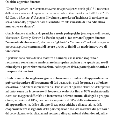
Qualche approfondimento
“Come far passare un Mammut attraverso una porta (senza tirarla giù)” è il resoconto
della ricerca azione sul rapporto tra corpo, scuola e città condotta tra il 2013 e il 2015
dal
Centro Mammut di Scampia
.
Il volume parte da un’inchiesta di territorio su
scala nazionale, proponendosi di contribuire alla rinascita di una “didattica
innovativa e salutare”.
Condividendo e attualizzando
pratiche e teorie pedagogiche
(come quelle di Freinet,
Montessori, Decroly, Steiner, Le Boech)
capaci di far tornare l'apprendimento
“momento di liberazione”
,
di crescita “globale” e “armonica”
, nel testo vengono
proposti approcci e
strumenti di lavoro pratici ai fini di un modo innovativo di
fare scuola
.
A parlarne sono prima di tutto
maestre e alunne\i
, che
insieme scoprono e
raccontano come hanno trasformato la propria scuola in uno spazio capace di
coinvolgere e potenziare motivazione, salute psico-fisica, partecipazione attiva e
recupero dei territori
.
Confermando che migliorare grado di benessere e qualità dell’apprendimento
può corrispondere all’incremento di
dati quantitativi quali
frequenza e affezione
scolastica.
Addirittura sorprendenti risultano infatti al riguardo alcuni dei dati riportati
nel testo:
come un
incremento di frequenza scolastica fino al 90%
registrato nelle
classi con maggiore difficoltà;
un incremento del rendimento, di singoli e gruppo
classe, superiore al 10%
; una crescita
superiore al 50% della motivazione
all’apprendimento
, dello
sviluppo di capacità critiche e di auto-aiuto
, della
cooperazione tra insegnanti
, della
partecipazione
alla vita scolastica
dei genitori
e
del coinvolgimento dei cittadini nel
recupero di spazi urbani abbandonati
; infine