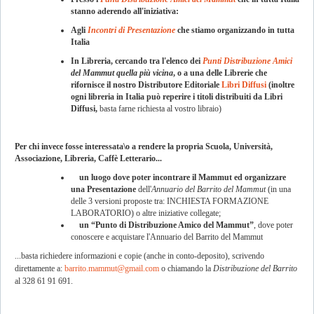
stanno aderendo all'iniziativa:
Agli
Incontri di Presentazione
che stiamo organizzando in tutta
Italia
In Libreria, cercando
tra
l'elenco dei
Punti Distribuzione Amici
del Mammut quella più vicina
,
o a una delle Librerie che
rifornisce il nostro Distributore Editoriale
Libri Diffusi
(inoltre
ogni libreria in Italia può reperire i titoli distribuiti da Libri
Diffusi,
basta farne richiesta al vostro libraio)
Per chi invece fosse interessata\o a rendere la propria Scuola, Università,
Associazione, Libreria, Caffè Letterario...
un luogo dove poter incontrare il Mammut ed organizzare
una Presentazione
dell'
Annuario del Barrito del Mammut
(in una
delle 3 versioni proposte tra: INCHIESTA FORMAZIONE
LABORATORIO) o altre iniziative collegate;
un “Punto di Distribuzione Amico del Mammut”
, dove poter
conoscere e acquistare l'Annuario del Barrito del Mammut
...basta richiedere informazioni e copie (anche in conto-deposito), scrivendo
direttamente a:
barrito.mammut@gmail.com
o chiamando la
Distribuzione del Barrito
al 328 61 91 691.