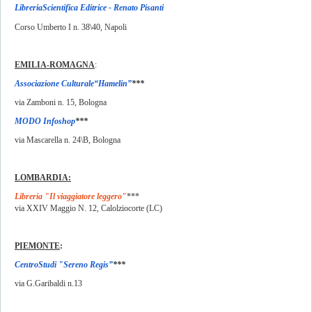
LibreriaScientifica Editrice - Renato Pisanti
Corso Umberto I n. 38\40, Napoli
EMILIA-ROMAGNA
:
Associazione Culturale“Hamelin”
***
via Zamboni n. 15, Bologna
MODO Infoshop
***
via Mascarella n. 24\B, Bologna
LOMBARDIA:
Libreria "Il viaggiatore leggero"
***
via XXIV Maggio N. 12, Calolziocorte (LC)
PIEMONTE
:
CentroStudi "Sereno Regis”
***
via G.Garibaldi n.13