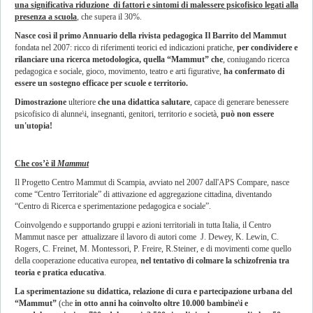
una significativa riduzione di fattori e sintomi di malessere psicofisico legati alla
presenza a scuola
, che supera il 30%.
Nasce così il primo Annuario della rivista pedagogica Il Barrito del Mammut
fondata nel 2007: ricco di riferimenti teorici ed indicazioni pratiche,
per condividere e
rilanciare una ricerca metodologica, quella “Mammut” che
, coniugando ricerca
pedagogica e sociale, gioco, movimento, teatro e arti figurative,
ha confermato di
essere un sostegno efficace per scuole e territorio.
Dimostrazione
ulteriore
che
una didattica salutare
, capace di generare benessere
psicofisico di alunne\i, insegnanti, genitori, territorio e società,
può non essere
un'utopia!
Che cos’è il
Mammut
Il Progetto Centro Mammut di Scampia, avviato nel 2007 dall'APS Compare, nasce
come “Centro Territoriale” di attivazione ed aggregazione cittadina, diventando
“Centro di Ricerca e sperimentazione pedagogica e sociale”.
Coinvolgendo e supportando gruppi e azioni territoriali in tutta Italia, il Centro
Mammut nasce per attualizzare il lavoro di autori come J. Dewey, K. Lewin, C.
Rogers, C. Freinet, M. Montessori, P. Freire, R.Steiner, e di movimenti come quello
della cooperazione educativa europea,
nel tentativo di colmare la schizofrenia tra
teoria e pratica educativa
.
La sperimentazione su didattica, relazione di cura e partecipazione urbana del
“Mammut”
(che
in otto anni ha coinvolto
oltre 10.000 bambine\i e