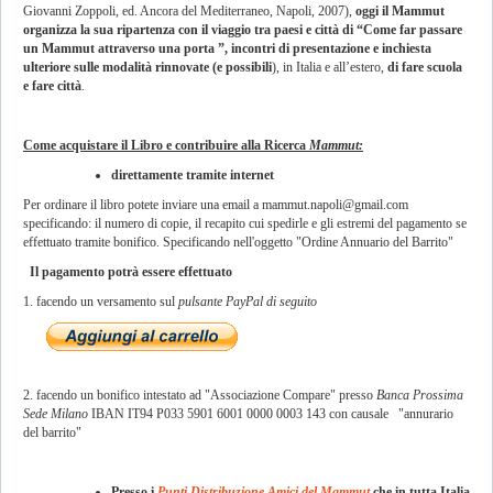
Giovanni Zoppoli, ed. Ancora del Mediterraneo, Napoli, 2007),
oggi il Mammut
organizza la sua ripartenza con il viaggio tra paesi e città di “Come far passare
un Mammut attraverso una porta ”, incontri di presentazione e inchiesta
ulteriore sulle modalità rinnovate (e possibili
), in Italia e all’estero,
di fare scuola
e fare città
.
Come acquistare il Libro e contribuire alla Ricerca
Mammut:
direttamente tramite internet
Per ordinare il libro potete inviare una email a
mammut.napoli@gmail.com
specificando: il numero di copie, il recapito cui spedirle e gli estremi del pagamento se
effettuato tramite bonifico. Specificando nell'oggetto "Ordine Annuario del Barrito"
Il pagamento potrà essere effettuato
1. facendo un versamento sul
pulsante PayPal di seguito
2. facendo un bonifico intestato ad "Associazione Compare" presso
Banca Prossima
Sede Milano
IBAN IT94 P033 5901 6001 0000 0003 143 con causale "annurario
del barrito"
Presso i
Punti Distribuzione Amici del Mammut
che in tutta Italia