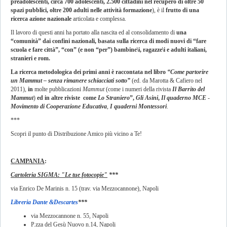
preadolescenti, circa 700 adolescenti, 2.500 cittadini nel recupero di oltre 50
spazi pubblici, oltre 200 adulti nelle attività formazione
), è il
frutto di una
ricerca azione nazionale
articolata e complessa.
Il lavoro di questi anni ha portato alla nascita ed al consolidamento di
una
“comunità” dai confini nazionali, basata sulla ricerca di modi nuovi di “fare
scuola e fare città”, “con” (e non “per”) bambine\i, ragazze\i e adulti italiani,
stranieri e rom.
La ricerca metodologica dei primi anni è raccontata nel libro
“Come partorire
un Mammut – senza rimanere schiacciati sotto”
(ed. da Marotta & Cafiero nel
2011),
in
molte pubblicazioni
Mammut
(come i numeri della rivista
Il Barrito del
Mammut
)
ed in altre riviste come
Lo Straniero
”,
Gli Asini
,
Il quaderno MCE
-
Movimento di Cooperazione Educativa
,
I quaderni Montessori
.
***
Scopri il punto di Distribuzione Amico più vicino a Te!
CAMPANIA
:
Cartoleria SIGMA: "Le tue fotocopie"
***
via Enrico De Marinis n. 15 (trav. via Mezzocannone), Napoli
Libreria Dante &Descartes
***
via Mezzocannone n. 55, Napoli
P.zza del Gesù Nuovo n.14, Napoli