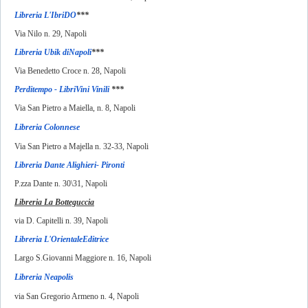
Libreria L'IbriDO
***
Via Nilo n. 29, Napoli
Libreria Ubik diNapoli
***
Via Benedetto Croce n. 28, Napoli
Perditempo - LibriVini Vinili
***
Via San Pietro a Maiella, n. 8, Napoli
Libreria Colonnese
Via San Pietro a Majella n. 32-33, Napoli
Libreria Dante Alighieri- Pironti
P.zza Dante n. 30\31, Napoli
Libreria La Botteguccia
via D. Capitelli n. 39, Napoli
Libreria L'OrientaleEditrice
Largo S.Giovanni Maggiore n. 16, Napoli
Libreria Neapolis
via San Gregorio Armeno n. 4, Napoli