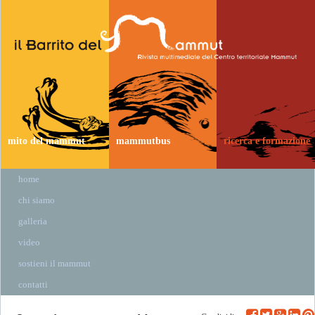
mito del mammut
mammutbus
ricerca e formazione
home
chi siamo
galleria
video
sostieni il mammut
contatti