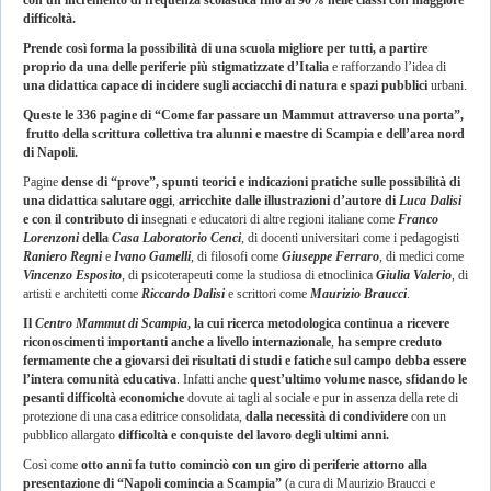
con un incremento di frequenza scolastica fino al 90% nelle classi con maggiore
difficoltà.
Prende così forma la possibilità di una scuola migliore
per tutti, a partire
proprio da una delle periferie più stigmatizzate d’Italia
e rafforzando l’idea di
una didattica capace di incidere sugli acciacchi
di natura e spazi pubblici
urbani.
Queste le 336 pagine di “Come far passare un Mammut attraverso una porta”,
frutto della scrittura collettiva tra alunni e maestre di Scampia e dell’area nord
di Napoli.
Pagine
dense di “prove”, spunti teorici e indicazioni pratiche sulle possibilità di
una didattica salutare oggi
,
arricchite dalle illustrazioni d’autore di
Luca Dalisi
e con il contributo di
insegnati e educatori di altre regioni italiane come
Franco
Lorenzoni
della
Casa Laboratorio Cenci
, di docenti universitari come i pedagogisti
Raniero Regni
e
Ivano Gamelli
, di filosofi come
Giuseppe Ferraro
, di medici come
Vincenzo Esposito
, di psicoterapeuti come la studiosa di etnoclinica
Giulia Valerio
, di
artisti e architetti come
Riccardo Dalisi
e scrittori come
Maurizio Braucci
.
Il
Centro Mammut di Scampia
, la cui ricerca metodologica continua a ricevere
riconoscimenti importanti anche a livello internazionale
,
ha sempre creduto
fermamente che a giovarsi dei risultati di studi e fatiche sul campo debba essere
l’intera comunità educativa
. Infatti anche
quest’ultimo volume nasce, sfidando le
pesanti difficoltà economiche
dovute ai tagli al sociale e pur in assenza della rete di
protezione di una casa editrice consolidata,
dalla necessità di condividere
con un
pubblico allargato
difficoltà e conquiste del lavoro degli ultimi anni.
Così come
otto anni fa tutto cominciò con un giro di periferie attorno alla
presentazione di “Napoli comincia a Scampia”
(a cura di Maurizio Braucci e