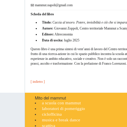
📧
mammut.napoli@gmail.com
Scheda del libro
Titolo:
Caccia al tesoro. Potere, invisibilità e ciò che si impar
Autore:
Giovanni Zoppoli, Centro territoriale Mammut a Scam
Editore:
Altreconomia
Data di uscita:
luglio 2025
Questo libro è una prima sintesi di vent’anni di lavoro del Centro terri
frutto di una ricerca-azione in cui lo spazio pubblico incontra la scuola a
esperienze in ambito educativo, sociale e creativo. Non è solo un raccont
prassi, ascolto e trasformazione. Con la prefazione di Franco Lorenzoni.
[ indietro ]
Mito del mammut
a scuola con mammut
laboratori di pomeriggio
ciclofficina
musica e break dance
scattiva