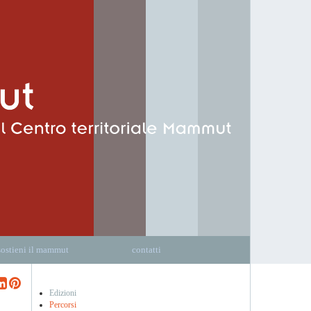
sostieni il mammut
contatti
Edizioni
Percorsi