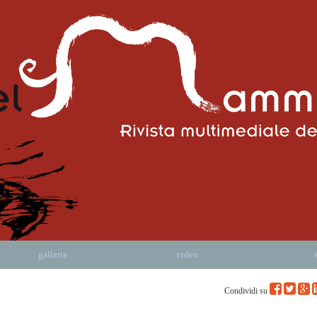
galleria
video
Condividi su