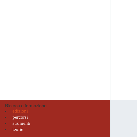
Ricerca e formazione
edizioni
percorsi
strumenti
teorie