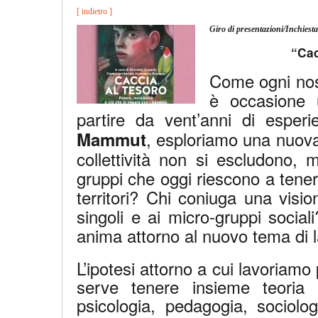
[ indietro ]
Giro di presentazioni/Inchiesta
“Caccia al
Come ogni nost
è occasione u
partire da vent’anni di esper
, esploriamo una nuova i
Mammut
collettività non si escludono,
gruppi che oggi riescono a tener
territori? Chi coniuga una visio
singoli e ai micro-gruppi socia
anima attorno al nuovo tema di 
L’ipotesi attorno a cui lavoriam
serve tenere insieme teoria
psicologia, pedagogia, sociolog