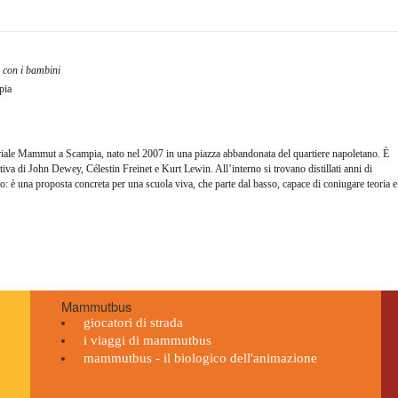
a con i bambini
pia
toriale Mammut a Scampia, nato nel 2007 in una piazza abbandonata del quartiere napoletano. È
ttiva di John Dewey, Célestin Freinet e Kurt Lewin. All’interno si trovano distillati anni di
o: è una proposta concreta per una scuola viva, che parte dal basso, capace di coniugare teoria e
Mammutbus
giocatori di strada
i viaggi di mammutbus
mammutbus - il biologico dell'animazione