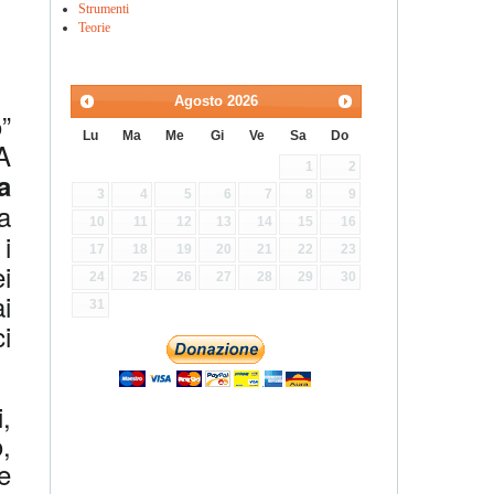
Strumenti
Teorie
Agosto
2026
”
Lu
Ma
Me
Gi
Ve
Sa
Do
A
1
2
a
3
4
5
6
7
8
9
a
10
11
12
13
14
15
16
i
17
18
19
20
21
22
23
i
24
25
26
27
28
29
30
i
31
i
,
,
e