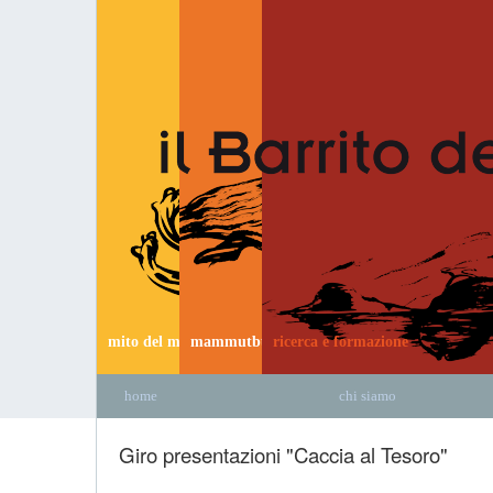
mito del mammut
mammutbus
ricerca e formazione
home
chi siamo
Giro presentazioni "Caccia al Tesoro"