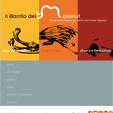
mito del mammut
mammutbus
ricerca e formazione
home
chi siamo
galleria
video
sostieni il mammut
contatti