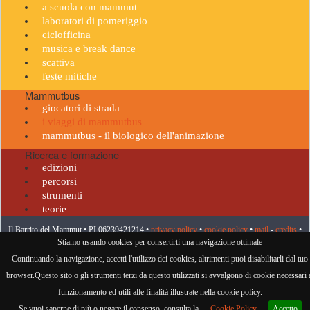
a scuola con mammut
laboratori di pomeriggio
ciclofficina
musica e break dance
scattiva
feste mitiche
Mammutbus
giocatori di strada
i viaggi di mammutbus
mammutbus - il biologico dell'animazione
Ricerca e formazione
edizioni
percorsi
strumenti
teorie
Il Barrito del Mammut • PI 06239421214 •
privacy policy
•
cookie policy
•
mail
-
credits
•
Stiamo usando cookies per consertirti una navigazione ottimale
visitatore n° 958988
Continuando la navigazione, accetti l'utilizzo dei cookies, altrimenti puoi disabilitarli dal tuo
browser.Questo sito o gli strumenti terzi da questo utilizzati si avvalgono di cookie necessari 
funzionamento ed utili alle finalità illustrate nella cookie policy.
Se vuoi saperne di più o negare il consenso, consulta la
Cookie Policy
.
Accetto