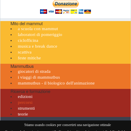
Mito del mammut
a scuola con mammut
laboratori di pomeriggio
ciclofficina
musica e break dance
scattiva
feste mitiche
Mammutbus
giocatori di strada
i viaggi di mammutbus
mammutbus - il biologico dell'animazione
Ricerca e formazione
edizioni
percorsi
strumenti
teorie
Il Barrito del Mammut • PI 06239421214 •
privacy policy
•
cookie policy
•
mail
-
credits
•
Stiamo usando cookies per consertirti una navigazione ottimale