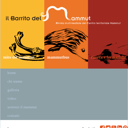
mito del mammut
mammutbus
ricerca e formazione
home
chi siamo
galleria
video
sostieni il mammut
contatti