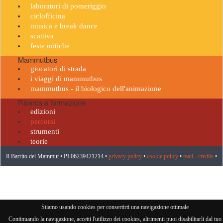
laboratori di pomeriggio
ciclofficina
musica e break dance
scattiva
feste mitiche
Mammutbus
giocatori di strada
i viaggi di mammutbus
mammutbus - il biologico dell'animazione
Ricerca e formazione
edizioni
percorsi
strumenti
teorie
Il Barrito del Mammut • PI 06239421214 •
privacy policy
•
cookie policy
•
mail
-
credits
•
visitatore n° 959981
Stiamo usando cookies per consertirti una navigazione ottimale
Continuando la navigazione, accetti l'utilizzo dei cookies, altrimenti puoi disabilitarli dal tuo