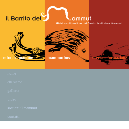
mito del mammut
mammutbus
ricerca e formazione
home
chi siamo
galleria
video
sostieni il mammut
contatti