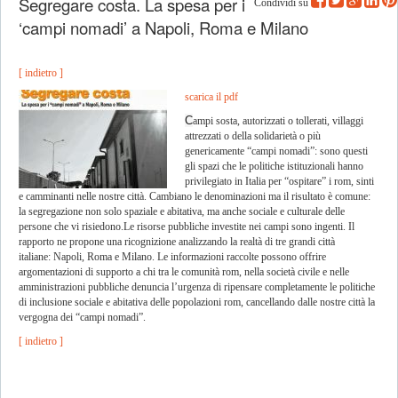
Segregare costa. La spesa per i
Condividi su
‘campi nomadi’ a Napoli, Roma e Milano
[ indietro ]
scarica il pdf
C
ampi sosta, autorizzati o tollerati, villaggi
attrezzati o della solidarietà o più
genericamente “campi nomadi”: sono questi
gli spazi che le politiche istituzionali hanno
privilegiato in Italia per “ospitare” i rom, sinti
e camminanti nelle nostre città. Cambiano le denominazioni ma il risultato è comune:
la segregazione non solo spaziale e abitativa, ma anche sociale e culturale delle
persone che vi risiedono.Le risorse pubbliche investite nei campi sono ingenti. Il
rapporto ne propone una ricognizione analizzando la realtà di tre grandi città
italiane: Napoli, Roma e Milano. Le informazioni raccolte possono offrire
argomentazioni di supporto a chi tra le comunità rom, nella società civile e nelle
amministrazioni pubbliche denuncia l’urgenza di ripensare completamente le politiche
di inclusione sociale e abitativa delle popolazioni rom, cancellando dalle nostre città la
vergogna dei “campi nomadi”.
[ indietro ]