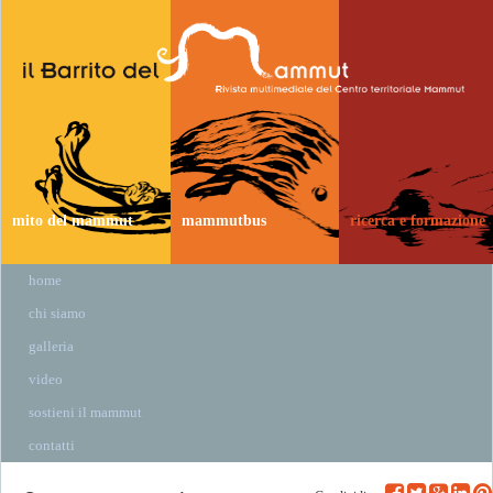
mito del mammut
mammutbus
ricerca e formazione
home
chi siamo
galleria
video
sostieni il mammut
contatti