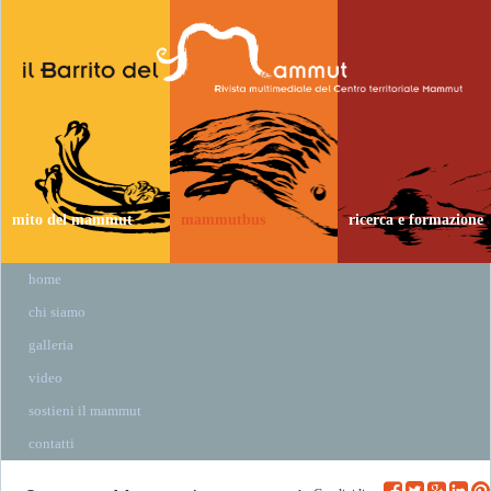
mito del mammut
mammutbus
ricerca e formazione
home
chi siamo
galleria
video
sostieni il mammut
contatti