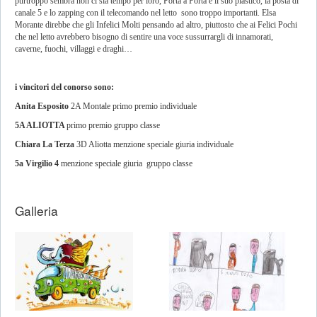
purtroppo sembra non ci sia tempo per loro, Porta a Porta e il suo plastico, la posta di
canale 5 e lo zapping con il telecomando nel letto sono troppo importanti. Elsa
Morante direbbe che gli Infelici Molti pensando ad altro, piuttosto che ai Felici Pochi
che nel letto avrebbero bisogno di sentire una voce sussurrargli di innamorati,
caverne, fuochi, villaggi e draghi…
i vincitori del conorso sono:
Anita Esposito
2A Montale primo premio individuale
5A ALIOTTA
primo premio gruppo classe
Chiara La Terza
3D Aliotta menzione speciale giuria individuale
5a Virgilio 4
menzione speciale giuria gruppo classe
Galleria