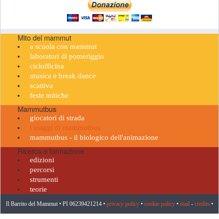
Mito del mammut
a scuola con mammut
laboratori di pomeriggio
ciclofficina
musica e break dance
scattiva
feste mitiche
Mammutbus
giocatori di strada
i viaggi di mammutbus
mammutbus - il biologico dell'animazione
Ricerca e formazione
edizioni
percorsi
strumenti
teorie
Il Barrito del Mammut • PI 06239421214 •
privacy policy
•
cookie policy
•
mail
-
credits
•