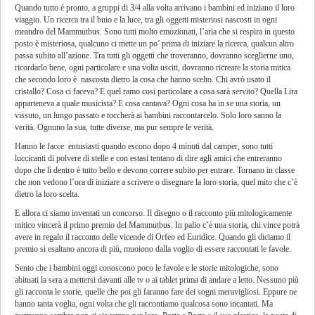
Quando tutto è pronto, a gruppi di 3/4 alla volta arrivano i bambini ed iniziano il loro
viaggio. Un ricerca tra il buio e la luce, tra gli oggetti misteriosi nascosti in ogni
meandro del Mammutbus. Sono tutti molto emozionati, l’aria che si respira in questo
posto è misteriosa, qualcuno ci mette un po’ prima di iniziare la ricerca, qualcun altro
passa subito all’azione. Tra tutti gli oggetti che troveranno, dovranno sceglierne uno,
ricordarlo bene, ogni particolare e una volta usciti, dovranno ricreare la storia mitica
che secondo loro è nascosta dietro la cosa che hanno scelto. Chi avrò usato il
cristallo? Cosa ci faceva? E quel ramo cosi particolare a cosa sarà servito? Quella Lira
apparteneva a quale musicista? E cosa cantava? Ogni cosa ha in se una storia, un
vissuto, un lungo passato e toccherà ai bambini raccontarcelo. Solo loro sanno la
verità. Ognuno la sua, tutte diverse, ma pur sempre le verità.
Hanno le facce entusiasti quando escono dopo 4 minuti dal camper, sono tutti
luccicanti di polvere di stelle e con estasi tentano di dire agli amici che entreranno
dopo che lì dentro è tutto bello e devono correre subito per entrare. Tornano in classe
che non vedono l’ora di iniziare a scrivere o disegnare la loro storia, quel mito che c’è
dietro la loro scelta.
E allora ci siamo inventati un concorso. Il disegno o il racconto più mitologicamente
mitico vincerà il primo premio del Mammutbus. In palio c’è una storia, chi vince potrà
avere in regalo il racconto delle vicende di Orfeo ed Euridice. Quando gli diciamo il
premio si esaltano ancora di più, muoiono dalla voglio di essere raccontati le favole.
Sento che i bambini oggi conoscono poco le favole e le storie mitologiche, sono
abituati la sera a mettersi davanti alle tv o ai tablet prima di andare a letto. Nessuno più
gli racconta le storie, quelle che poi gli faranno fare dei sogni meravigliosi. Eppure ne
hanno tanta voglia, ogni volta che gli raccontiamo qualcosa sono incantati. Ma