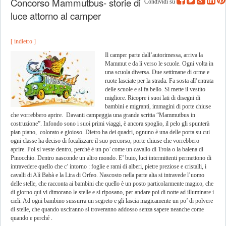
Concorso Mammutbus- storie di
Condividi su
luce attorno al camper
[ indietro ]
Il camper parte dall’autorimessa, arriva la
Mammut e da lì verso le scuole. Ogni volta in
una scuola diversa. Due settimane di orme e
ruote lasciate per la strada. Fa sosta all’entrata
delle scuole e si fa bello. Si mette il vestito
migliore. Ricopre i suoi lati di disegni di
bambini e migranti, immagini di porte chiuse
che vorrebbero aprire. Davanti campeggia una grande scritta “Mammutbus in
costruzione”. Infondo sono i suoi primi viaggi, è ancora spoglio, il pelo gli spunterà
pian piano, colorato e gioioso. Dietro ha dei quadri, ognuno è una delle porta su cui
ogni classe ha deciso di focalizzare il suo percorso, porte chiuse che vorrebbero
aprire. Poi si veste dentro, perché è un po’ come un cavallo di Troia o la balena di
Pinocchio. Dentro nasconde un altro mondo. E’ buio, luci intermittenti permettono di
intravedere quello che c’ intorno : foglie e rami di alberi, pietre preziose e cristalli, i
cavalli di Alì Babà e la Lira di Orfeo. Nascosto nella parte alta si intravede l’uomo
delle stelle, che racconta ai bambini che quello è un posto particolarmente magico, che
di giorno qui vi dimorano le stelle e si riposano, per andare poi di notte ad illuminare i
cieli. Ad ogni bambino sussurra un segreto e gli lascia magicamente un po’ di polvere
di stelle, che quando usciranno si troveranno addosso senza sapere neanche come
quando e perché .