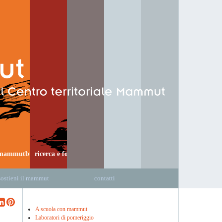
mammutbus
ricerca e formazione
sostieni il mammut
contatti
A scuola con mammut
Laboratori di pomeriggio