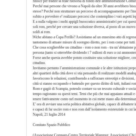
finisce per tradire la reale filosofia di fondo dell’amministrazione Comun
Perché mai persone che vivono a Napoli da oltre 30 anni avrebbero bisog
stesse? Perché non strutturare un percorso di accompagnamento per l'inse
subito a prevedere e! realizzare percorsi che contemplino i vari aspetti leg
E a nulla valgono i molti appigli burocratico amministrativi per cui questa
soli rom, perché per cercare una soluzione diversa, al posto di un nuovo
soldi ai rom.
￼che abitano a Cupa Perillo? Assistiamo ad un ennesimo atto di regression
tantomeno di attuare misure di sostegno diretto, per i rom come per tutti g
Che cosa sceglierebbe un cittadino - rom o non rom - tra un’abitazione 
persona (tanto si otterrebbe dividendo i 7 milioni di euro a cui ammontere
Forse anche questa avrebbe potuto costituire una soluzione migliore, così
cittadino.
Invitiamo pertanto l’amministrazione comunale e le altre istituzioni pre
altri quartieri della città dove si stia pensando di realizzare modelli anal
favoriscono le relazioni, contribuendo a rafforzare stereotipi e divisioni
città si stanno occupando e battendo per questo diritto di tutti, italiani r
Rom e gagiò di Scampia, potendo contare su un tessuto culturale e sociale 
tempo ragionano su questi temi. Temi che più che mai appaiano attuali e di 
tenere fattivamente conto nel momento in cui mette mano alla determinazion
E’ ora di avviare una seria politica abitativa globale, capace di abbatte
e capaci di far uscire rom e non rom dall’isolamento esistenziale in cui l
Napoli, 21 luglio 2014
Comitato Spazio Pubblico
(Associazione Compare-Centro Territoriale Mammut, Associazioni Chi R