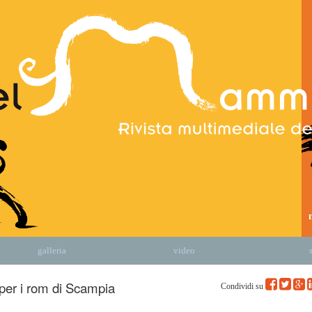
galleria
video
per i rom di Scampia
Condividi su