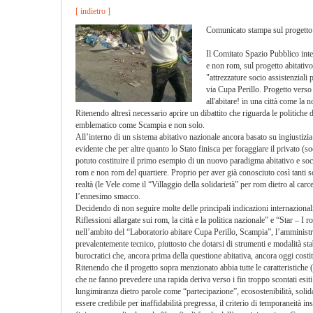
[ indietro ]
Comunicato stampa sul progetto 
Il Comitato Spazio Pubblico inten
e non rom, sul progetto abitativo
"attrezzature socio assistenzial
via Cupa Perillo. Progetto verso 
all'abitare! in una città come la n
Ritenendo altresì necessario aprire un dibattito che riguarda le politiche d
emblematico come Scampia e non solo.
All’interno di un sistema abitativo nazionale ancora basato su ingiustizia
evidente che per altre quanto lo Stato finisca per foraggiare il privato (soc
potuto costituire il primo esempio di un nuovo paradigma abitativo e socia
rom e non rom del quartiere. Proprio per aver già conosciuto così tanti sce
realtà (le Vele come il “Villaggio della solidarietà” per rom dietro al ca
l’ennesimo smacco.
Decidendo di non seguire molte delle principali indicazioni internazional
Riflessioni allargate sui rom, la città e la politica nazionale” e “Star 
nell’ambito del “Laboratorio abitare Cupa Perillo, Scampia”, l’amministr
prevalentemente tecnico, piuttosto che dotarsi di strumenti e modalità stabi
burocratici che, ancora prima della questione abitativa, ancora oggi costi
Ritenendo che il progetto sopra menzionato abbia tutte le caratteristic
che ne fanno prevedere una rapida deriva verso i fin troppo scontati esit
lungimiranza dietro parole come “partecipazione”, ecosostenibilità, solidar
essere credibile per inaffidabilità pregressa, il criterio di temporaneità i