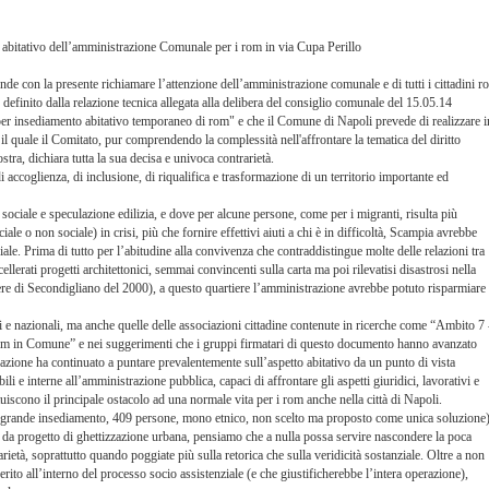
abitativo dell’amministrazione Comunale per i rom in via Cupa Perillo
de con la presente richiamare l’attenzione dell’amministrazione comunale e di tutti i cittadini r
 definito dalla relazione tecnica allegata alla delibera del consiglio comunale del 15.05.14
i per insediamento abitativo temporaneo di rom" e che il Comune di Napoli prevede di realizzare i
il quale il Comitato, pur comprendendo la complessità nell'affrontare la tematica del diritto
ostra, dichiara tutta la sua decisa e univoca contrarietà.
i accoglienza, di inclusione, di riqualifica e trasformazione di un territorio importante ed
 sociale e speculazione edilizia, e dove per alcune persone, come per i migranti, risulta più
iale o non sociale) in crisi, più che fornire effettivi aiuti a chi è in difficoltà, Scampia avrebbe
le. Prima di tutto per l’abitudine alla convivenza che contraddistingue molte delle relazioni tra
llerati progetti architettonici, semmai convincenti sulla carta ma poi rilevatisi disastrosi nella
rcere di Secondigliano del 2000), a questo quartiere l’amministrazione avrebbe potuto risparmiare
i e nazionali, ma anche quelle delle associazioni cittadine contenute in ricerche come “Ambito 7 
– I rom in Comune” e nei suggerimenti che i gruppi firmatari di questo documento hanno avanzato
azione ha continuato a puntare prevalentemente sull’aspetto abitativo da un punto di vista
li e interne all’amministrazione pubblica, capaci di affrontare gli aspetti giuridici, lavorativi e
tuiscono il principale ostacolo ad una normale vita per i rom anche nella città di Napoli.
he (grande insediamento, 409 persone, mono etnico, non scelto ma proposto come unica soluzione
i da progetto di ghettizzazione urbana, pensiamo che a nulla possa servire nascondere la poca
ietà, soprattutto quando poggiate più sulla retorica che sulla veridicità sostanziale. Oltre a non
nserito all’interno del processo socio assistenziale (e che giustificherebbe l’intera operazione),