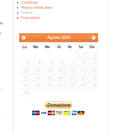
Ciclofficina
Musica e Break dance
Scattiva
Feste mitiche
om
n
Agosto
2026
Lu
Ma
Me
Gi
Ve
Sa
Do
1
2
3
4
5
6
7
8
9
10
11
12
13
14
15
16
17
18
19
20
21
22
23
24
25
26
27
28
29
30
-
31
)