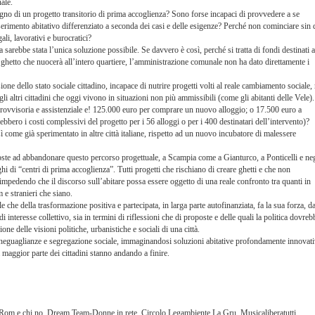
ale.
no di un progetto transitorio di prima accoglienza? Sono forse incapaci di provvedere a se
rimento abitativo differenziato a seconda dei casi e delle esigenze? Perché non cominciare sin 
ali, lavorativi e burocratici?
 sarebbe stata l’unica soluzione possibile. Se davvero è così, perché si tratta di fondi destinati a
 ghetto che nuocerà all’intero quartiere, l’amministrazione comunale non ha dato direttamente i
e dello stato sociale cittadino, incapace di nutrire progetti volti al reale cambiamento sociale,
li altri cittadini che oggi vivono in situazioni non più ammissibili (come gli abitanti delle Vele).
provvisoria e assistenziale e! 125.000 euro per comprare un nuovo alloggio; o 17.500 euro a
bbero i costi complessivi del progetto per i 56 alloggi o per i 400 destinatari dell’intervento)?
 come già sperimentato in altre città italiane, rispetto ad un nuovo incubatore di malessere
poste ad abbandonare questo percorso progettuale, a Scampia come a Gianturco, a Ponticelli e neg
oghi di “centri di prima accoglienza”. Tutti progetti che rischiano di creare ghetti e che non
, impedendo che il discorso sull’abitare possa essere oggetto di una reale confronto tra quanti in
om e stranieri che siano.
che della trasformazione positiva e partecipata, in larga parte autofinanziata, fa la sua forza, d
interesse collettivo, sia in termini di riflessioni che di proposte e delle quali la politica dovreb
e delle visioni politiche, urbanistiche e sociali di una città.
re ineguaglianze e segregazione sociale, immaginandosi soluzioni abitative profondamente innovat
a maggior parte dei cittadini stanno andando a finire.
om e chi no, Dream Team-Donne in rete, Circolo Legambiente La Gru, Musicaliberatutti,