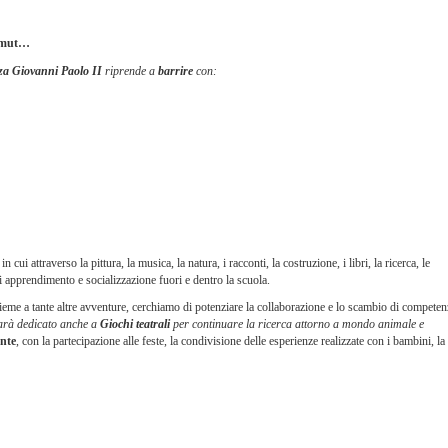
mmut…
za Giovanni Paolo II
riprende a
barrire
con:
ui attraverso la pittura, la musica, la natura, i racconti, la costruzione, i libri, la ricerca, le
 apprendimento e socializzazione fuori e dentro la scuola.
nsieme a tante altre avventure, cerchiamo di potenziare la collaborazione e lo scambio di competen
arà dedicato anche a
Giochi teatrali
per continuare la ricerca attorno a mondo animale e
ente
, con la partecipazione alle feste, la condivisione delle esperienze realizzate con i bambini, la