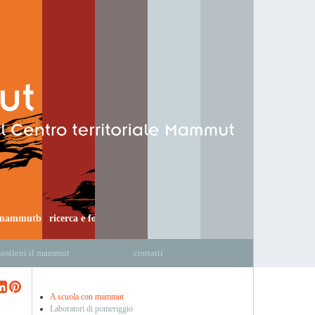
mammutbus
ricerca e formazione
sostieni il mammut
contatti
A scuola con mammut
Laboratori di pomeriggio