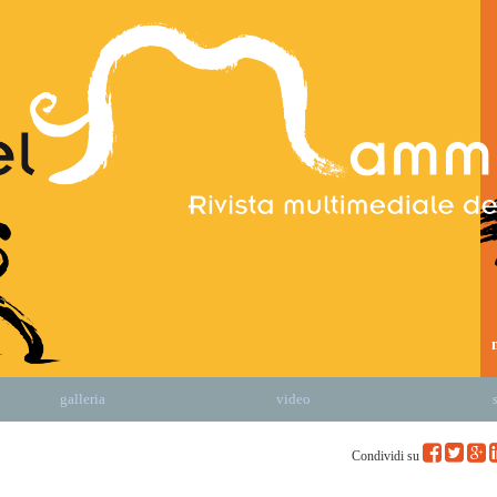
galleria
video
Condividi su