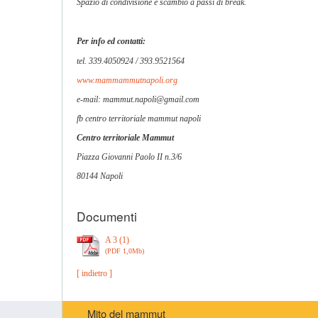
Spazio di condivisione e scambio a passi di break.
Per info ed contatti:
tel. 339.4050924 / 393.9521564
www.mammammutnapoli.org
e-mail:
mammut.napoli@gmail.com
fb centro territoriale mammut napoli
Centro territoriale Mammut
Piazza Giovanni Paolo II n.3/6
80144 Napoli
Documenti
A 3 (1)
(PDF 1,0Mb)
[ indietro ]
Mito del mammut