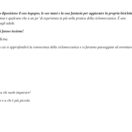
diposizione il suo ingegno, le sue mani e la sua fantasia per aggiustare la propria biciclett
mut e qualcuno che a un po’ di esperienza in più nella pratica della ciclomeccanica. È uno
gli adulti.
si fanno insieme!
ficina.
in cui si approfondirà la conoscenza della ciclomeccanica e si faranno passeggiate ed avventur
o a chi vuole imparare!
 e a chi è più piccolo.