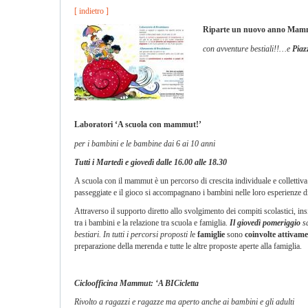
[ indietro ]
Riparte un nuovo anno Ma
con avventure
bestiali
!!
…e
Piaz
Laboratori ‘A scuola con mammut!’
per i bambini e le bambine dai 6 ai 10 anni
Tutti i Martedì e giovedì dalle 16.00 alle 18.30
A scuola con il mammut è un percorso di crescita individuale e collettiva in c
passeggiate e il gioco si accompagnano i bambini nelle loro esperienze di
Attraverso il supporto diretto allo svolgimento dei compiti scolastici, i
tra i bambini e la relazione tra scuola e famiglia.
Il giovedì pomeriggio
s
bestiari. In tutti i percorsi proposti l
e
famiglie
sono
coinvolte attivam
preparazione della merenda e tutte le altre proposte aperte alla famiglia.
Cicloofficina Mammut: ‘A BICicletta
Rivolto a ragazzi e ragazze ma aperto anche ai bambini e gli adulti