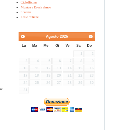
Ciclofficina
Musica e Break dance
Scattiva
Feste mitiche
Agosto
2026
Lu
Ma
Me
Gi
Ve
Sa
Do
1
2
3
4
5
6
7
8
9
10
11
12
13
14
15
16
17
18
19
20
21
22
23
24
25
26
27
28
29
30
ze
31