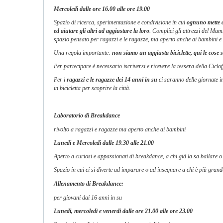
Mercoledì dalle ore 16.00 alle ore 19.00
Spazio di ricerca, sperimentazione e condivisione in cui
ognuno mette a 
ed aiutare gli altri ad aggiustare la loro
. Complici gli attrezzi del Mam
spazio pensato per ragazzi e le ragazze, ma aperto anche ai bambini e a
Una regola importante:
non siamo un aggiusta biciclette, qui le cose 
Per partecipare è necessario iscriversi e ricevere la tessera della Ciclof
Per i
ragazzi e le ragazze dei 14 anni in su
ci saranno delle giornate 
in bicicletta per scoprire la città.
Laboratorio di Breakdance
rivolto a ragazzi e ragazze ma aperto anche ai bambini
Lunedi e Mercoledì dalle 19.30 alle 21.00
Aperto a curiosi e appassionati di breakdance, a chi già la sa ballare 
Spazio in cui ci si diverte ad imparare o ad insegnare a chi è più grande
Allenamento di Breakdance:
per giovani dai 16 anni in su
Lunedi, mercoledì e venerdì dalle ore 21.00 alle ore 23.00