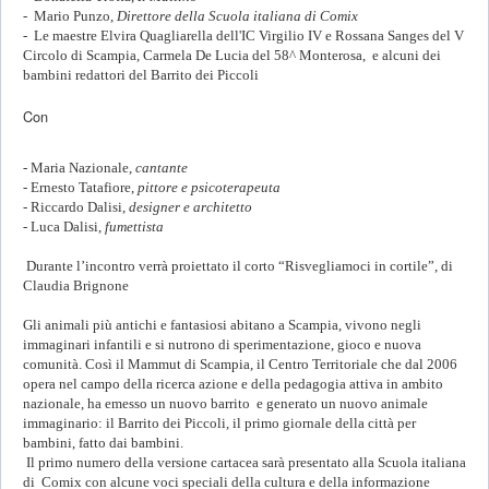
- Mario Punzo,
Direttore della Scuola italiana di Comix
- Le maestre Elvira Quagliarella dell'IC Virgilio IV e Rossana Sanges del V
Circolo di Scampia, Carmela De Lucia del 58^ Monterosa, e alcuni dei
bambini redattori del Barrito dei Piccoli
Con
- Maria Nazionale,
cantante
- Ernesto Tatafiore,
pittore e psicoterapeuta
- Riccardo Dalisi,
designer e architetto
- Luca Dalisi,
fumettista
Durante l’incontro verrà proiettato il corto “Risvegliamoci in cortile”, di
Claudia Brignone
Gli animali più antichi e fantasiosi abitano a Scampia, vivono negli
immaginari infantili e si nutrono di sperimentazione, gioco e nuova
comunità. Così il Mammut di Scampia, il Centro Territoriale che dal 2006
opera nel campo della ricerca azione e della pedagogia attiva in ambito
nazionale, ha emesso un nuovo barrito e generato un nuovo animale
immaginario: il Barrito dei Piccoli, il primo giornale della città per
bambini, fatto dai bambini.
Il primo numero della versione cartacea sarà presentato alla Scuola italiana
di Comix con alcune voci speciali della cultura e della informazione