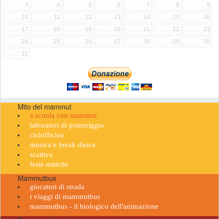
3
4
5
6
7
8
9
10
11
12
13
14
15
16
17
18
19
20
21
22
23
24
25
26
27
28
29
30
31
Mito del mammut
a scuola con mammut
laboratori di pomeriggio
ciclofficina
musica e break dance
scattiva
feste mitiche
Mammutbus
giocatori di strada
i viaggi di mammutbus
mammutbus - il biologico dell'animazione