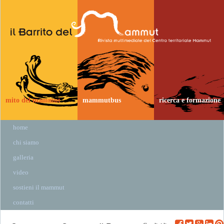
mito del mammut
mammutbus
ricerca e formazione
home
chi siamo
galleria
video
sostieni il mammut
contatti